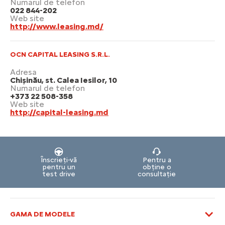
Numarul de telefon
022 844-202
Web site
http://www.leasing.md/
OCN CAPITAL LEASING S.R.L.
Adresa
Chișinău, st. Сalea Iesilor, 10
Numarul de telefon
+373 22 508-358
Web site
http://capital-leasing.md
Înscrieți-vă
Pentru a
pentru un
obține o
test drive
consultație
GAMA DE MODELE