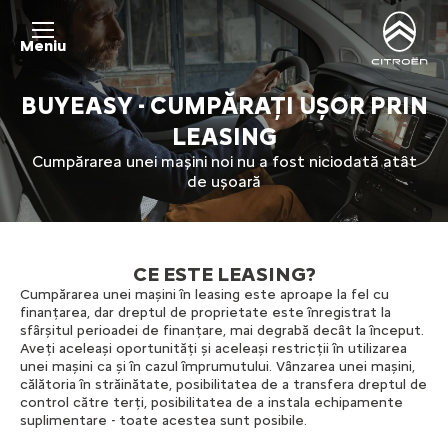
/public/menu/thumbs/67e065824157b889843de1b15e6f4c5d.
Meniu
BUYEASY - CUMPĂRAȚI UȘOR PRIN
LEASING
Cumpărarea unei mașini noi nu a fost niciodată atât
de ușoară
CE ESTE LEASING?
Cumpărarea unei mașini în leasing este aproape la fel cu
finanțarea, dar dreptul de proprietate este înregistrat la
sfârșitul perioadei de finanțare, mai degrabă decât la început.
Aveți aceleași oportunități și aceleași restricții în utilizarea
unei mașini ca și în cazul împrumutului. Vânzarea unei mașini,
călătoria în străinătate, posibilitatea de a transfera dreptul de
control către terți, posibilitatea de a instala echipamente
suplimentare - toate acestea sunt posibile.