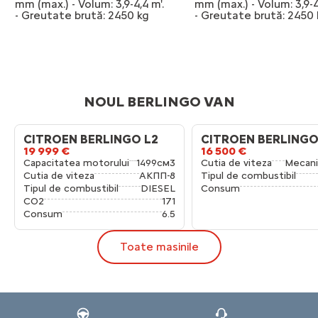
mm (max.) - Volum: 3,9-4,4 m'.
mm (max.) - Volum: 3,9-4
- Greutate brută: 2450 kg
- Greutate brută: 2450 
NOUL BERLINGO VAN
CITROEN BERLINGO L2
CITROEN BERLINGO
19 999 €
16 500 €
Capacitatea motorului
1499см3
Cutia de viteza
Mecan
Cutia de viteza
AКПП-8
Tipul de combustibil
Tipul de combustibil
DIESEL
Consum
CO2
171
Consum
6.5
Toate masinile