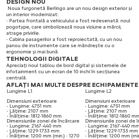
DESIGN NOU
Noua furgonetă Berlingo are un nou design exterior și
un interior modernizat:
- Partea frontală a vehiculului a fost redesenată: noul
pogotype, care simbolizează noua viziune a mărcii,
atrage privirile.
- Cabina pasagerilor a fost reproiectată, cu un nou
panou de instrumente care se mândrește cu o
ergonomie și mai bună.
TEHNOLOGII DIGITALE
Apreciați noul tablou de bord digital și sistemele de
infotainment cu un ecran de 10 inchi în secțiunea
centrală.
AFLAȚI MAI MULTE DESPRE ECHIPAMENTE
Lungime L1
Lungime L2
Dimensiuni exterioare
Dimensiuni exterioare
- Lungime: 4751 mm
- Lungime: 4751 mm
- Lățime: 2107 mm
- Lățime: 2107 mm
- Înălțime: 1812-1860 mm
- Înălțime: 1812-1860 m
Dimensiunile zonei de încărcare
Dimensiunile zonei de 
- Lungime: 2167-440 mm
- Lungime: 2167-440 m
- Lățime: 1229-1733 mm
- Lățime: 1229-1733 mm
- Înălțime: 1200 mm (min.) - 1270
- Înălțime: 1200 mm (min